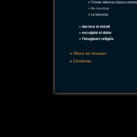
»
Tórtola Valencia (dansa oriental
» Nu recolzat
»
La banyista
»
darrere el mirall
»
esculpint el dolor
»
l'imaginari religiós
»
Obres en museus
»
Contactar