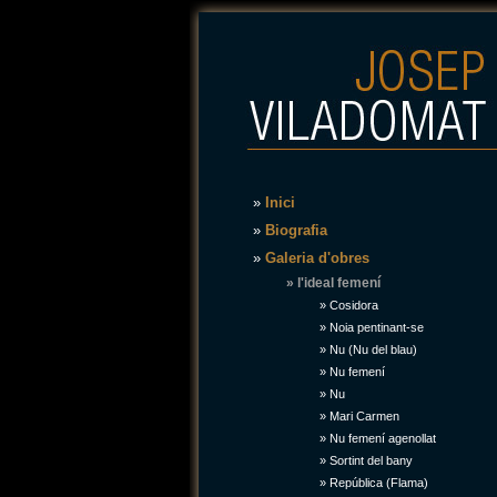
»
Inici
»
Biografia
»
Galeria d'obres
» l'ideal femení
»
Cosidora
»
Noia pentinant-se
»
Nu (Nu del blau)
»
Nu femení
»
Nu
»
Mari Carmen
»
Nu femení agenollat
»
Sortint del bany
»
República (Flama)